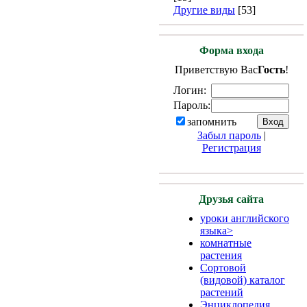
Другие виды
[53]
Форма входа
Приветствую Вас
Гость
!
Логин:
Пароль:
запомнить
Забыл пароль
|
Регистрация
Друзья сайта
уроки английского
языкa>
комнатные
растения
Сортовой
(видовой) каталог
растений
Энциклопедия