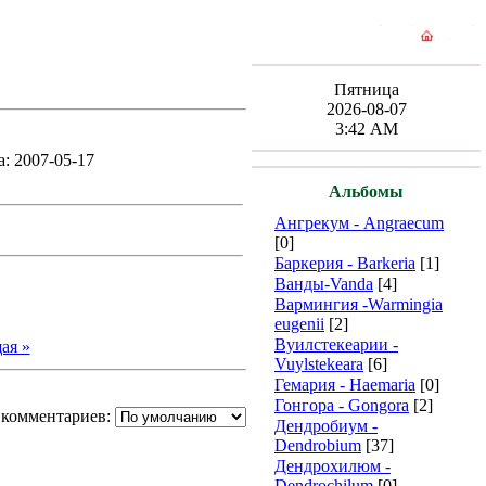
Пятница
2026-08-07
3:42 AM
а: 2007-05-17
Альбомы
Ангрекум - Angraecum
[0]
Баркерия - Barkeria
[1]
Ванды-Vanda
[4]
Вармингия -Warmingia
eugenii
[2]
Вуилстекеарии -
ая »
Vuylstekeara
[6]
Гемария - Haemaria
[0]
Гонгора - Gongora
[2]
 комментариев:
Дендробиум -
Dendrobium
[37]
Дендрохилюм -
Dendrochilum
[0]