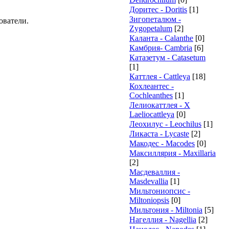
Доритес - Doritis
[1]
Зигопеталюм -
ователи.
Zygopetalum
[2]
Каланта - Calanthe
[0]
Камбрия- Cambria
[6]
Катазетум - Catasetum
[1]
Каттлея - Cattleya
[18]
Кохлеантес -
Cochleanthes
[1]
Лелиокаттлея - X
Laeliocattleya
[0]
Леохилус - Leochilus
[1]
Ликаста - Lycaste
[2]
Макодес - Macodes
[0]
Максиллярия - Maxillaria
[2]
Масдеваллия -
Masdevallia
[1]
Мильтониопсис -
Miltoniopsis
[0]
Мильтония - Miltonia
[5]
Нагеллия - Nagellia
[2]