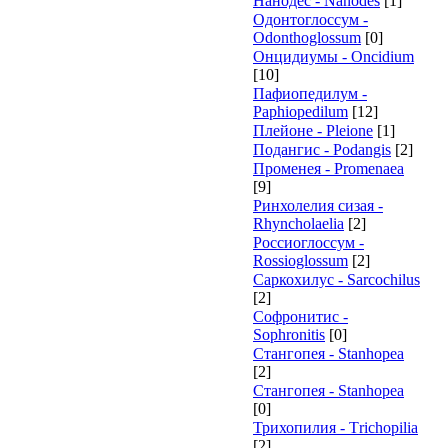
Нанодес - Nanodes
[1]
Одонтоглоссум -
Odonthoglossum
[0]
Онцидиумы - Oncidium
[10]
Пафиопедилум -
Paphiopedilum
[12]
Плейоне - Pleione
[1]
Подангис - Рodangis
[2]
Променея - Promenaea
[9]
Ринхолелия сизая -
Rhyncholaelia
[2]
Россиоглоссум -
Rossioglossum
[2]
Саркохилус - Sarcochilus
[2]
Софронитис -
Sophronitis
[0]
Стангопея - Stanhopea
[2]
Стангопея - Stanhopea
[0]
Трихопилия - Тrichopilia
[2]