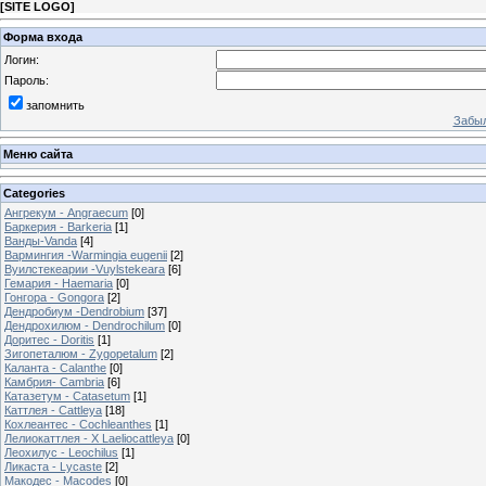
[
SITE LOGO
]
Форма входа
Логин:
Пароль:
запомнить
Забыл
Меню сайта
Categories
Ангрекум - Angraecum
[0]
Баркерия - Barkeria
[1]
Ванды-Vanda
[4]
Вармингия -Warmingia eugenii
[2]
Вуилстекеарии -Vuylstekeara
[6]
Гемария - Haemaria
[0]
Гонгора - Gongora
[2]
Дендробиум -Dendrobium
[37]
Дендрохилюм - Dendrochilum
[0]
Доритес - Doritis
[1]
Зигопеталюм - Zygopetalum
[2]
Каланта - Calanthe
[0]
Камбрия- Cambria
[6]
Катазетум - Catasetum
[1]
Каттлея - Cattleya
[18]
Кохлеантес - Cochleanthes
[1]
Лелиокаттлея - X Laeliocattleya
[0]
Леохилус - Leochilus
[1]
Ликаста - Lycaste
[2]
Макодес - Macodes
[0]