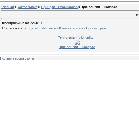
Главная
»
Фотоальбом
»
Орхидеи - Orchidaceae
» Трихопилия -Trichopilia
Три
Фотографий в альбоме
:
1
Сортировать по
:
Дате
·
Рейтингу
·
Комментариям
·
Просмотрам
Трихопилия (trichopilia...
Трихопилия -Trichopilia
Полная версия сайта