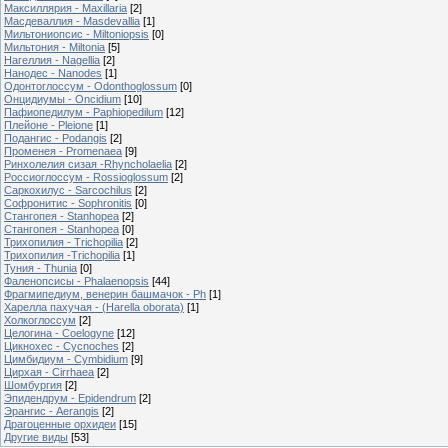
Максиллярия - Maxillaria
[2]
Масдеваллия - Masdevallia
[1]
Мильтониопсис - Miltoniopsis
[0]
Мильтония - Miltonia
[5]
Нагеллия - Nagellia
[2]
Нанодес - Nanodes
[1]
Одонтоглоссум - Odonthoglossum
[0]
Онцидиумы - Oncidium
[10]
Пафиопедилум - Paphiopedilum
[12]
Плейоне - Pleione
[1]
Подангис - Рodangis
[2]
Променея - Promenaea
[9]
Ринхолелия сизая -Rhyncholaelia
[2]
Россиоглоссум - Rossioglossum
[2]
Саркохилус - Sarcochilus
[2]
Софронитис - Sophronitis
[0]
Стангопея - Stanhopea
[2]
Стангопея - Stanhopea
[0]
Трихопилия - Тrichopilia
[2]
Трихопилия -Trichopilia
[1]
Туния - Thunia
[0]
Фаленопсисы - Phalaenopsis
[44]
Фрагмипедиум, венерин башмачок - Ph
[1]
Харелла пахучая - (Harella oborata)
[1]
Холкоглоссум
[2]
Целогина - Coelogyne
[12]
Цикнохес - Cycnoches
[2]
Цимбидиум - Cymbidium
[9]
Цирхая - Cirrhaea
[2]
Шомбургия
[2]
Эпидендрум - Epidendrum
[2]
Эрангис - Aerangis
[2]
Драгоценные орхидеи
[15]
Другие виды
[53]