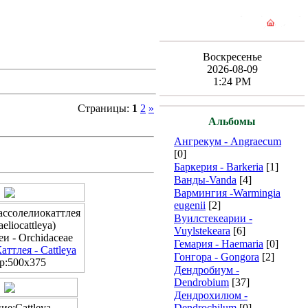
Воскресенье
2026-08-09
1:24 PM
Страницы:
1
2
»
Альбомы
Ангрекум - Angraecum
[0]
Баркерия - Barkeria
[1]
Ванды-Vanda
[4]
Вармингия -Warmingia
eugenii
[2]
ассолелиокаттлея
Вуилстекеарии -
aeliocattleya)
Vuylstekeara
[6]
и - Orchidaceae
Гемария - Haemaria
[0]
аттлея - Cattleya
Гонгора - Gongora
[2]
р:500x375
Дендробиум -
Dendrobium
[37]
Дендрохилюм -
ие:Cattleya
Dendrochilum
[0]