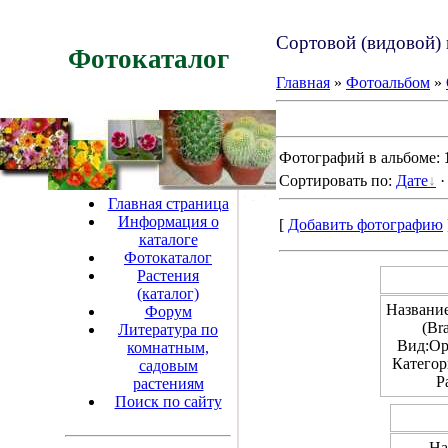
Сортовой (видовой) 
Фотокаталог
Главная
»
Фотоальбом
»
Фотографий в альбоме:
Сортировать по:
Дате
Главная страница
Информация о
[
Добавить фотографию
каталоге
Фотокаталог
Растения
(каталог)
Название
Форум
(Bra
Литература по
Вид:Ор
комнатным,
Категор
садовым
Р
растениям
Поиск по сайту
На