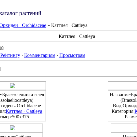
каталог растений
Орхидеи - Orchidaceae
» Каттлея - Cattleya
Каттлея - Cattleya
18
·
Рейтингу
·
Комментариям
·
Просмотрам
]
:Брассолелиокаттлея
Название:Бр
ssolaeliocattleya)
(Brassol
хидеи - Orchidaceae
Вид:Орхиде
ия:
Каттлея - Cattleya
Категория:
К
азмер:500x375
Разме
звание:Cattleya
Назван