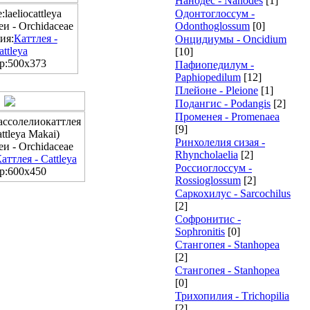
Нанодес - Nanodes
[1]
laeliocattleya
Одонтоглоссум -
и - Orchidaceae
Odonthoglossum
[0]
ия:
Каттлея -
Онцидиумы - Oncidium
attleya
[10]
р:500x373
Пафиопедилум -
Paphiopedilum
[12]
Плейоне - Pleione
[1]
Подангис - Рodangis
[2]
Променея - Promenaea
ассолелиокаттлея
[9]
attleya Makai)
Ринхолелия сизая -
и - Orchidaceae
Rhyncholaelia
[2]
аттлея - Cattleya
Россиоглоссум -
р:600x450
Rossioglossum
[2]
Саркохилус - Sarcochilus
[2]
Софронитис -
Sophronitis
[0]
Стангопея - Stanhopea
[2]
Стангопея - Stanhopea
[0]
Трихопилия - Тrichopilia
[2]