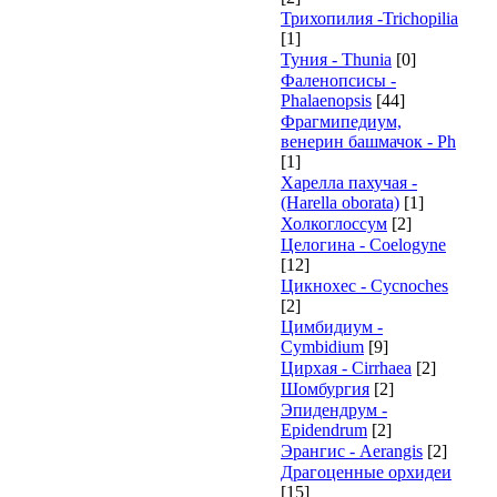
Трихопилия -Trichopilia
[1]
Туния - Thunia
[0]
Фаленопсисы -
Phalaenopsis
[44]
Фрагмипедиум,
венерин башмачок - Ph
[1]
Харелла пахучая -
(Harella oborata)
[1]
Холкоглоссум
[2]
Целогина - Coelogyne
[12]
Цикнохес - Cycnoches
[2]
Цимбидиум -
Cymbidium
[9]
Цирхая - Cirrhaea
[2]
Шомбургия
[2]
Эпидендрум -
Epidendrum
[2]
Эрангис - Aerangis
[2]
Драгоценные орхидеи
[15]