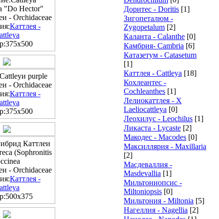
ia "Do Hector"
Доритес - Doritis
[1]
и - Orchidaceae
Зигопеталюм -
ия:
Каттлея -
Zygopetalum
[2]
attleya
Каланта - Calanthe
[0]
р:375x500
Камбрия- Cambria
[6]
Катазетум - Catasetum
[1]
Каттлея - Cattleya
[18]
attleyи purple
Кохлеантес -
и - Orchidaceae
Cochleanthes
[1]
ия:
Каттлея -
Лелиокаттлея - X
attleya
Laeliocattleya
[0]
р:375x500
Леохилус - Leochilus
[1]
Ликаста - Lycaste
[2]
Макодес - Macodes
[0]
гибрид Каттлеи
Максиллярия - Maxillaria
са (Sophronitis
[2]
ccinea
Масдеваллия -
и - Orchidaceae
Masdevallia
[1]
ия:
Каттлея -
Мильтониопсис -
attleya
Miltoniopsis
[0]
р:500x375
Мильтония - Miltonia
[5]
Нагеллия - Nagellia
[2]