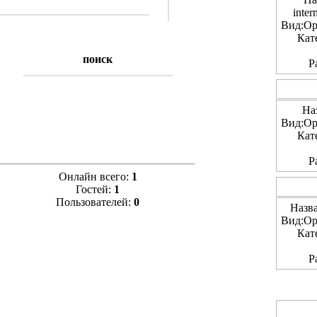
inte
Вид:Ор
Кат
поиск
Р
На
Вид:Ор
Кат
Р
Онлайн всего:
1
Гостей:
1
Пользователей:
0
Назва
Вид:Ор
Кат
Р