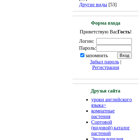
Другие виды
[53]
Форма входа
Приветствую Вас
Гость
!
Логин:
Пароль:
запомнить
Забыл пароль
|
Регистрация
Друзья сайта
уроки английского
языкa>
комнатные
растения
Сортовой
(видовой) каталог
растений
Энциклопедия