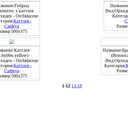
звание:Гибрид
Название:
онитес х каттлея
Вид:Орхиде
хидеи - Orchidaceae
Категор
егория:
Каттлея -
C
Cattleya
Разме
азмер:500x375
звание:Каттлея
Название:Бр
.hybbis yellow)
(Brassoc
хидеи - Orchidaceae
Вид:Орхиде
егория:
Каттлея -
Категория:
К
Cattleya
Разме
азмер:500x375
1-12
13-18