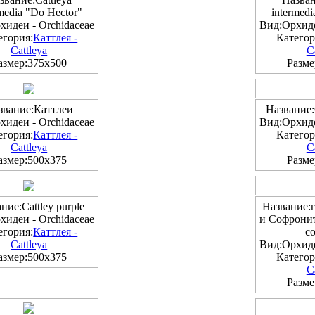
rmedia "Do Hector"
intermed
хидеи - Orchidaceae
Вид:Орхиде
егория:
Каттлея -
Категор
Cattleya
C
азмер:375x500
Разме
звание:Каттлеи
Название:C
хидеи - Orchidaceae
Вид:Орхиде
егория:
Каттлея -
Категор
Cattleya
C
азмер:500x375
Разме
ние:Cattley purple
Название:
хидеи - Orchidaceae
и Софроните
егория:
Каттлея -
co
Cattleya
Вид:Орхиде
азмер:500x375
Категор
C
Разме