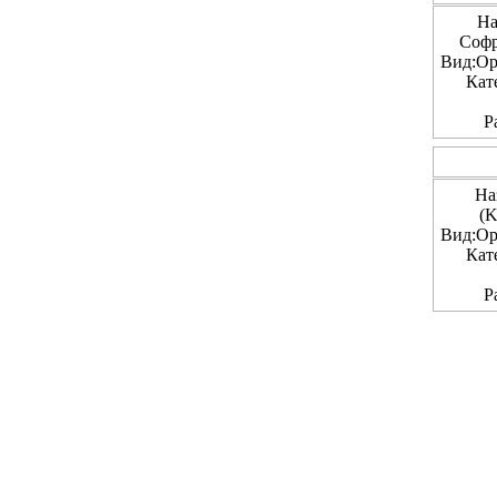
На
Софр
Вид:Ор
Кат
Р
На
(K
Вид:Ор
Кат
Р