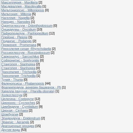
Максиллярия - Maxillaria
[2]
Масдеваллия - Masdevallia
[1]
Мильтониопсис - Miltoniopsis
[0]
Мильтония - Miltonia
[5]
Нагеллия - Nagellia
[2]
Нанодес - Nanodes
[1]
Одонтоглоссум - Odonthoglossum
[0]
Онцидиумы - Oncidium
[10]
Пафиопедилум - Paphiopedilum
[12]
Плейоне - Pleione
[1]
Подангис - Рodangis
[2]
Променея - Promenaea
[9]
Ринхолелия сизая -Rhyncholaelia
[2]
Россиоглоссум - Rossioglossum
[2]
Саркохилус - Sarcochilus
[2]
Софронитис - Sophronitis
[0]
Стангопея - Stanhopea
[2]
Стангопея - Stanhopea
[0]
Трихопилия - Тrichopilia
[2]
Трихопилия -Trichopilia
[1]
Туния - Thunia
[0]
Фаленопсисы - Phalaenopsis
[44]
Фрагмипедиум, венерин башмачок - Ph
[1]
Харелла пахучая - (Harella oborata)
[1]
Холкоглоссум
[2]
Целогина - Coelogyne
[12]
Цикнохес - Cycnoches
[2]
Цимбидиум - Cymbidium
[9]
Цирхая - Cirrhaea
[2]
Шомбургия
[2]
Эпидендрум - Epidendrum
[2]
Эрангис - Aerangis
[2]
Драгоценные орхидеи
[15]
Другие виды
[53]