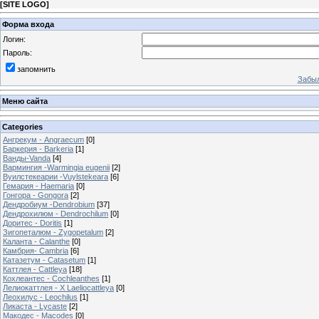
[
SITE LOGO
]
Форма входа
Логин:
Пароль:
запомнить
Забыл
Меню сайта
Categories
Ангрекум - Angraecum
[0]
Баркерия - Barkeria
[1]
Ванды-Vanda
[4]
Вармингия -Warmingia eugenii
[2]
Вуилстекеарии -Vuylstekeara
[6]
Гемария - Haemaria
[0]
Гонгора - Gongora
[2]
Дендробиум -Dendrobium
[37]
Дендрохилюм - Dendrochilum
[0]
Доритес - Doritis
[1]
Зигопеталюм - Zygopetalum
[2]
Каланта - Calanthe
[0]
Камбрия- Cambria
[6]
Катазетум - Catasetum
[1]
Каттлея - Cattleya
[18]
Кохлеантес - Cochleanthes
[1]
Лелиокаттлея - X Laeliocattleya
[0]
Леохилус - Leochilus
[1]
Ликаста - Lycaste
[2]
Макодес - Macodes
[0]