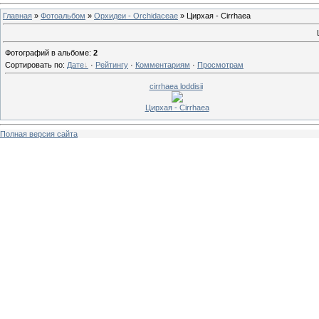
Главная
»
Фотоальбом
»
Орхидеи - Orchidaceae
» Цирхая - Cirrhaea
Фотографий в альбоме
:
2
Сортировать по
:
Дате
·
Рейтингу
·
Комментариям
·
Просмотрам
cirrhaea loddisii
Цирхая - Cirrhaea
Полная версия сайта