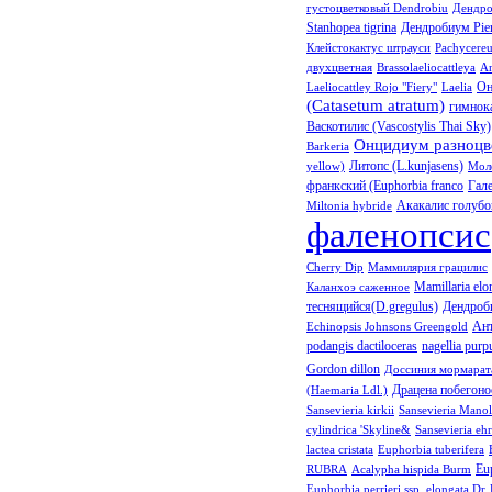
густоцветковый Dendrobiu
Дендро
Stanhopea tigrina
Дендробиум Pier
Клейстокактус штрауси
Pachycereu
двухцветная
Brassolaeliocattleya
An
Он
Laeliocattley Rojo "Fiery"
Laelia
(Catasetum atratum)
гимнок
Васкотилис (Vascostylis Thai Sky)
Онцидиум разноцве
Barkeria
Литопс (L.kunjasens)
yellow)
Моло
франкский (Euphorbia franco
Гале
Акакалис голубой
Miltonia hybride
фаленопсис
Cherry Dip
Маммилярия грацилис
Mamillaria elo
Каланхоэ саженное
теснящийся(D.gregulus)
Дендроб
Ан
Echinopsis Johnsons Greengold
podangis dactiloceras
nagellia purp
Gordon dillon
Доссиния мормарата
Драцена побегонос
(Haemaria Ldl.)
Sansevieria kirkii
Sansevieria Manol
сylindrica 'Skyline&
Sansevieria eh
lactea cristata
Euphorbia tuberifera
Eu
RUBRA
Acalypha hispida Burm
Euphorbia perrieri ssp. elongata Dr