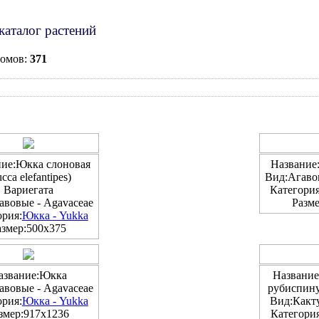
каталог растений
бомов:
371
ние:Юкка слоновая
Название
cca elefantipes)
Вид:Агавов
Вариегата
Категория
авовые - Agavaceae
Разме
ория:
Юкка - Yukka
азмер:500x375
азвание:Юкка
Название
авовые - Agavaceae
рубиспинус
ория:
Юкка - Yukka
Вид:Какту
змер:917x1236
Категория