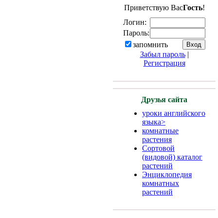
Приветствую Вас
Гость
!
Логин:
Пароль:
запомнить
Забыл пароль
|
Регистрация
Друзья сайта
уроки английского
языкa>
комнатные
растения
Сортовой
(видовой) каталог
растений
Энциклопедия
комнатных
растений