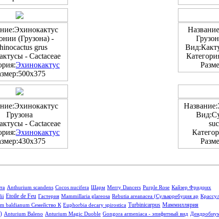
ние:Эхинокактус
Название
онии (Грузона) -
Грузона
hinocactus grus
Вид:Какту
ктусы - Cactaceae
Категори
ория:
Эхинокактус
Разме
азмер:500x375
ние:Эхинокактус
Название:
Грузона
Вид:Су
ктусы - Cactaceae
suc
ория:
Эхинокактус
Категор
азмер:430x375
Разме
та
Anthurium scandens
Cocos nucifera
Шарм
Merry Dancers
Purple Rose
Кайзер Фридрих
Etoile de Feu
ii
Гастерия
Mammillaria glareosa
Rebutia areanacea (Сулькоребуция ар
Крассу
Turbinicarpus
Маммиллярия
m baldianum Семейство К
Euphorbia decary spirostica
)
Anturium Baleno
Anturium Magic Duoble
Gongora armeniaca - эпифитный вид
Дендробиу