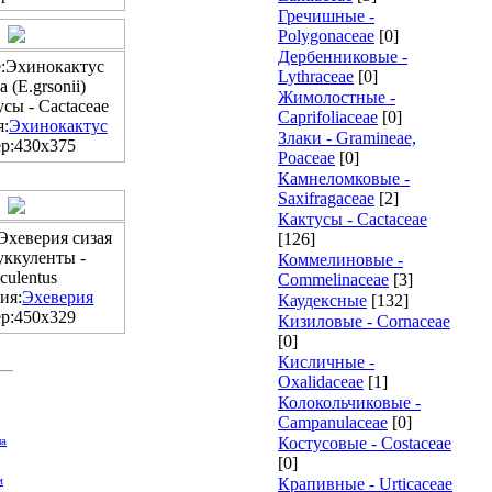
Гречишные -
Polygonaceae
[0]
Дербенниковые -
:Эхинокактус
Lythraceae
[0]
 (E.grsonii)
Жимолостные -
сы - Cactaceae
Caprifoliaceae
[0]
я:
Эхинокактус
Злаки - Gramineae,
р:430x375
Poaceae
[0]
Камнеломковые -
Saxifragaceae
[2]
Кактусы - Cactaceae
Эхеверия сизая
[126]
ккуленты -
Коммелиновые -
culentus
Commelinaceae
[3]
ия:
Эхеверия
Каудексные
[132]
р:450x329
Кизиловые - Cornaceae
[0]
Кисличные -
Oxalidaceae
[1]
Колокольчиковые -
Campanulaceae
[0]
Костусовые - Costaceae
ла
[0]
м
Крапивные - Urticaceae