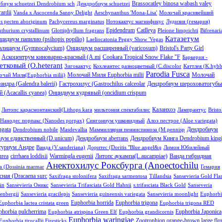
Brassocatley binosa wabash valey
биум schuetzei Dendrobium sch
Дендробиум schuetzei
ardii
Vanda x Ascocenda Sanny Delight
Aeschynanthus 'Mona-Lisa'
Молочай красивейший
s pecten aboriginum
Pachycereus marginatus
Нотокактус магнификус
Лудизия (гемария)
Epidendrum
Catlleya
thurium crystallinum
Glottiphyllum fragrans
Pleione limprichti
Bifrenari
Катазетум
цидиум папилио (psihopis popilio)
Laeliocatonia Peggy Show 'Vegas
алициум (Gymnocalycium)
Онцидиум расширенный (varicosum)
Bristol's Party Girl
Аскоцентрум киноварно-красный (A.mi
Cookara Tropical Snow Flake "F
Баркерия -
тковый (O.heterant
Зигокактус
Кохлеантес разноцветный (C.discolor
Каттлея (K.hybb
Parodia Fusca
Молочай Миля Euphorbia milii
Молочай
чай Миля(Euphorbia milii)
андра (Galendra balerii)
Гастрохилус (Gastrochilus calceolar
Дендробиум шероховатогубы
 (Acacallis cyanea)
Онцидиум кудрявый (oncidium crispum
Каланхоэ
Литопс карасмонтанский(Lithops kara
мильтония спектабилис
Лампрантус
Bristol
Нанодес порпакс (Nanodes porpax)
Cингониум ушковидный
Алоэ пестрое (Aloe variegata)
ngata
Дендробиум
Dendrobium nobile
Masdevallia
Маммиллярия пенниспиноза (M.pennisp
иум единственный (D.unicum)
Дендробиум aberrans
Дендробиум Кинга Dendrobium king
туриум Андре
Ванда (V.sanderiana)
Доритес (Doritis "Blue angel&q
Лимон Юбилейный
urea
cirrhaea loddisii
Warmingla eugenii
Литопс аукампа(L.aucampiae)
Ванда гибридная
Анектохилус Роксбурга (Anoectochilu
 (Dossinia marmar
Гемария
ная (Dracaena surc
Saxifraga stolonifera
Saxifraga sarmentosa
Tillandsia
Sansevieria Gold Fl
in
Sansevieria Оникс
Sansevieria Trifasciata Gold Hahnii
s.trifasciata Black Gold
Sanseveria
renbergii
Sansevieria gracilepis
Sansevieria guineensis variegata
Sansevieria moonlight
Euphorbi
Euphorbia horrida
Euphorbia trigona
Euphorbia lactea cristata green
Euphorbia trigona RED
phorbia pulcherrima
Euphorbia Japonica
Euphorbia atrispina Green Elf
Euphorbia grandicornis
Euphorbia waringiae
Zootrophion orange-brown large fl
Euphorbia tirucallii Firesticks