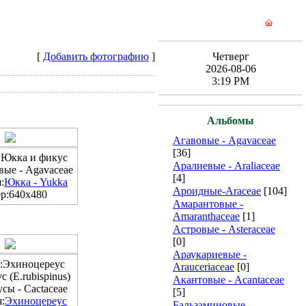
[
Добавить фотографию
]
Четверг
2026-08-06
3:19 PM
Альбомы
Агавовые - Agavaceae
[36]
:Юкка и фикус
Аралиевые - Araliaceae
ые - Agavaceae
[4]
:
Юкка - Yukka
Ароидные-Araceae
[104]
р:640x480
Амарантовые -
Amaranthaceae
[1]
Астровые - Asteraceae
[0]
Араукариевые -
:Эхиноцереус
Arauceriaceae
[0]
 (E.rubispinus)
Акантовые - Acantaceae
сы - Cactaceae
[5]
:
Эхиноцереус
Бальзаминовые -