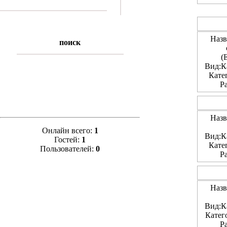
Назв
поиск
(
Вид:Ка
Кате
Р
Назв
Онлайн всего:
1
Вид:Ка
Гостей:
1
Кате
Пользователей:
0
Р
Назв
Вид:Ка
Катег
Р