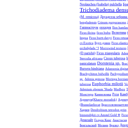
Neolauchea (Isabelia) pulchella
Бра
Trichodiadema den
(M. remicosa)
Друаделла зебрина (
benghalensis
Crinum purpurascens
Гиппеаструм
орхидея
Ilon hamlas
Велютина
Ficus ilicina
ficus bubu
lingua
Ficus burtt-davyi
Ficus retus
cv.Exotica
Бурт-дэвии
Ficus elastic
orchidglade “J
Morrowind textures
(D.parishii)
Ficus triangularis
Aden
Cissus tuberosa
I
Sterculia africana
Dorstenia sp.
paniculatum
Brac
Bursera hindsiana
Adansonia digita
Brachychiton bidwillii
Pachypodium 
sp.
Adenia spinosa
Moringa borzian
Euphorbia milotii
tuberosa
Ve
Adenium obesum 'Shada
Mudbox
T
Роза
Камб
Монстера
Камнеломка
Адениум(Khaow moradok)
Адениу
(Brassolaeliocat
Брассолелиокаттле
Харвея
Dendrobium tetrodon grün
binnendijkii сv.Amstel Gold Ф
Ficu
Денилайт
Голден Кинг
Анастасия
Дендр
Бенгальский
Мелани
Бразил