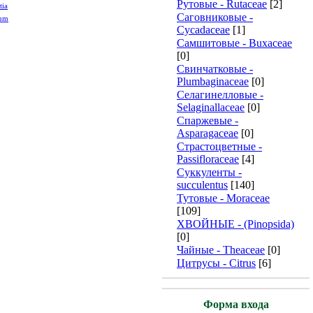
Рутовые - Rutaceae
[2]
tia
Саговниковые -
num
Cycadaceae
[1]
Самшитовые - Buxaceae
[0]
Свинчатковые -
Plumbaginaceae
[0]
Селагинелловые -
Selaginallaceae
[0]
Спаржевые -
Asparagaceae
[0]
Страстоцветные -
Passifloraceae
[4]
Суккуленты -
succulentus
[140]
Тутовые - Moraceae
[109]
ХВОЙНЫЕ - (Pinopsida)
[0]
Чайные - Theaceae
[0]
Цитрусы - Citrus
[6]
Форма входа