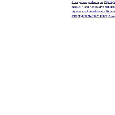
Paphiop
Acva
yellow golden Jaqua
marsoneri
или Нотокактус ленингх
Gymnocalycium baldianum
Gymnoc
astrophytum niveum v. minor
Astro