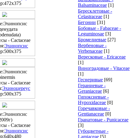
р:472x375
Balsaminaceae
[1]
Бересклетовые -
Celastraceae
[1]
Бегонии
[31]
е:Эхинопсис
Бобовые - Fabaceae -
денудата
Leguminosae
[3]
bdenudata)
Бромелиевые
[27]
сы - Cactaceae
Вербеновые -
я:
Эхинопсис
Verbenaceae
[1]
р:500x375
Вересковые - Ericaceae
[1]
Виноградовые - Vitaceae
е:Эхинопсис
[1]
binermis
Геснеривые
[69]
сы - Cactaceae
Гераниевые -
:
Эхиноцереус
Geraniaceae
[6]
р:500x375
Гипоксиевые -
Hypoxidaceae
[0]
Горечавковые -
Gentianaceae
[0]
е:Эхинопсис
2009г)
Гранатовые - Punicaceae
сы - Cactaceae
[3]
я:
Эхинопсис
Губоцветные -
р:640x480
Lamiaceae
[5]