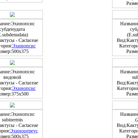
Разме
ание:Эхинопсис
Названи
субденудата
суб
E.subdenudata)
(E.su
ктусы - Cactaceae
Вид:Какту
гория:
Эхинопсис
Категори
азмер:500x375
Разме
ание:Эхинопсис
Названи
видовой
su
ктусы - Cactaceae
Вид:Какту
гория:
Эхинопсис
Категория
азмер:375x500
Разме
ание:Эхинопсис
Названи
subinermis
(
ктусы - Cactaceae
Вид:Какту
ория:
Эхиноцереус
Категори
азмер:500x375
Разме