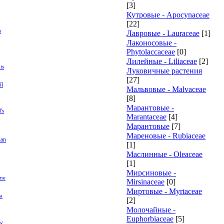
[3]
Кутровые - Apocynaceae
[22]
a
Лавровые - Lauraceae
[1]
Лаконосовые -
Phytolaccaceae
[0]
Лилейные - Liliaceae
[2]
is
Луковичные растения
[27]
й
Мальвовые - Malvaceae
[8]
Марантовые -
's
Marantaceae
[4]
Марантовые
[7]
Мареновые - Rubiaceae
ian
[1]
Маслинные - Oleaceae
[1]
Мирсиновые -
ame
Mirsinaceae
[0]
Миртовые - Myrtaceae
a
[2]
Молочайные -
Euphorbiaceae
[5]
ow