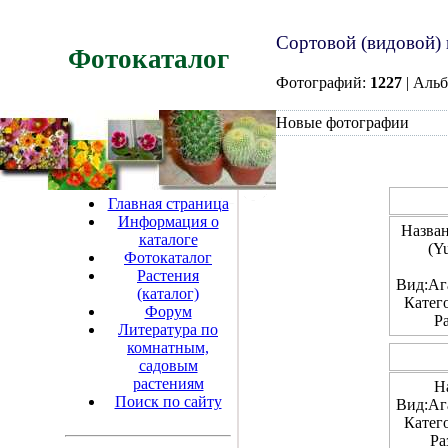
Сортовой (видовой) 
Фотокаталог
Фотографий:
1227
| Аль
Новые фотографии
Главная страница
Информация о
Назва
каталоге
(Yu
Фотокаталог
Растения
Вид:Аг
(каталог)
Катег
Форум
Р
Литература по
комнатным,
садовым
растениям
Н
Поиск по сайту
Вид:Аг
Катег
Ра