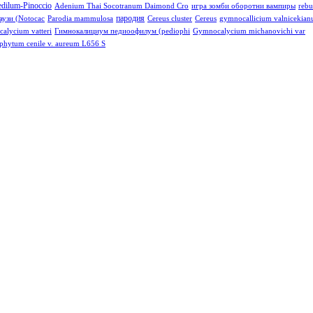
edilum-Pinoccio
Adenium Thai Socotranum Daimond Cro
игра зомби оборотни вампиры
rebu
пародия
аузи (Notocac
Parodia mammulosa
Cereus cluster
Cereus
gymnocallicium valnicekia
alycium vatteri
Гимнокалициум педиоофилум (pediophi
Gymnocalycium michanovichi var
phytum cenile v. aureum L656 S