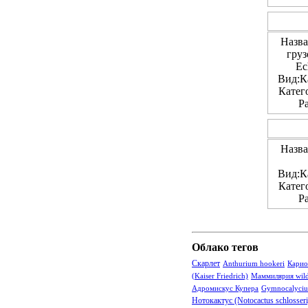
Назва
груз
Ec
Вид:Ка
Катег
Р
Назва
Вид:Ка
Катег
Р
Облако тегов
Скарлет
Anthurium hookeri
Карио
(Kaiser Friedrich)
Маммилярия wild
Адромискус Купера
Gymnocalyciu
Нотокактус (Notocactus schlosseri