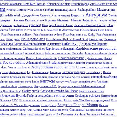
ссолелиокаттлея Alma Kee (Brasso
Kalanchoe laciniata
Вуистекеара (Vuylstekeara Edna St
sum
гибрид пафиопедилума -Paphiopedilum
Максиллярия
гибрид Цимбидиума C.bolton
Антуриум
Begonia
Dryadella zebrin
Дендробиум Харвея(D.harveyanym)
Dischi
Драцена - Dracaena
Борония
Маранта - Maranta
Зефирантес - Zephyranthes
Dracaena draco
красный)
i (jahon super jangari k
Каладиум Cresant Queen
Caladium Cardinal Florida
Cikas
Ficus carica
бенгал
F. sycomorus L
F. natalensis H
Амстель голд
Ficus sagittata
Ficus lingua
a
Ficus benjamina cv.Barok
Ficus benjamina cv.Iren
Ficus benjamina cv. Kinky
Ficus benjamina
Ficus petiolaris
a cv.
Ficus lyrata
Ficus binnendijkii сv. Amstel Gold
Катасетум (Catasetum
гибискус
Галеандра Бауэра (Galeandra baueri)
Аденантус
Дендробиум Париша
Raphionacme procumbe
Raphionacme flanagani
ium boehmianum
Calibanus hookeri
pomoea bolusiana
Adenium socotranum
Talinu
Ipomea albivenia
Entandrophragma caudatum
Uncarina roeoesliana
hychiton populneum
Brachychiton deversifolia
Tylosema fassoglensis
Fockea edulis
Adenium obesum Shada
ta
Варигатный Адениум
Pyrenacantha ruspolii
Pachypodium succulentum
densiflorum var. brevic
Adansonia madagascariensis
Aden
Jatropha podagrica
a
Fouquieria purpusii
Cyphostemma elephantopus
Erythrina sp.
Ruelia
commiphora africana
ltheimia bracteata
Uncarina grandidieri
Jatropha pranifolia
Adenia perrieri
кактусы
alinum tenuissimum
steve hanks
Антутиум Андре
денсифлорум
Алоказия
рия- Cambria
Сингониум
Адениум тучный (Adenium obesum)
Наруто манга 631
Cattley purple
Cattleya intermedia Do Hector
м (Lai Nam Tok)
Брассолелиокаттлея
мильтония
Promenaea Hybride
Гибрид дендробиума
Coelogyne ochracea
я
Дендробиум
Ficus lyrata War Фикус лировидный
Dracaena
1753
Ficus elastica сv. Фикус каучуконос
Ficu
Бенджик Голден Моник
s palmeri S. Watson Фикус пальм
F.triangularis
Николь
Священный
сафари
Амстел Голд
Али
Амстел Кинг
Барок
Вортекс
Микрокарпа Гинсенга
обиум yellow winter
Promenea Xanthina
игра звездный десант 18+
Promenaea Rollinsonnii