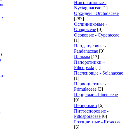
Никтагиновые -
am
Nyctaginaceae
[1]
Орхидеи - Orchidaceae
dia
[287]
Ослинниковые -
Onagraceae
[0]
Осоковые - Cyperaceae
[1]
Панданусовые -
Pandanaceae
[0]
ns
Пальмы
[13]
m
Папоротники –
Filicopsida
[1]
Пасленовые - Solanaceae
ia
[1]
Первоцветные -
Primulaceae
[3]
Перцевые - Piperaceae
[0]
Пеперомии
[6]
Питтоспоровые -
s
Pittosporaceae
[0]
Розоцветные - Rosaceae
[6]