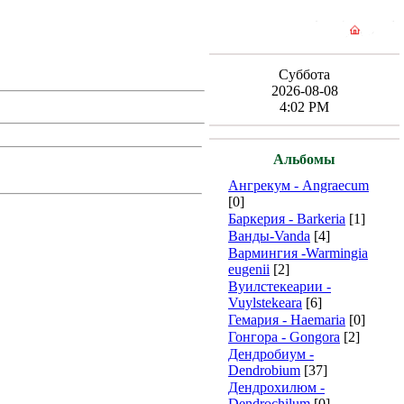
Суббота
2026-08-08
4:02 PM
Альбомы
Ангрекум - Angraecum
[0]
Баркерия - Barkeria
[1]
Ванды-Vanda
[4]
Вармингия -Warmingia
eugenii
[2]
Вуилстекеарии -
Vuylstekeara
[6]
Гемария - Haemaria
[0]
Гонгора - Gongora
[2]
Дендробиум -
Dendrobium
[37]
Дендрохилюм -
Dendrochilum
[0]