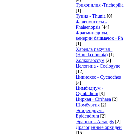
Трихопилия -Trichopilia
[1]
Туния - Thunia
[0]
Фаленопсисы -
Phalaenopsis
[44]
Фрагмипедиум,
венерин башмачок - Ph
[1]
Харелла пахучая -
(Harella oborata)
[1]
Холкоглоссум
[2]
Целогина - Coelogyne
[12]
Цикнохес - Cycnoches
[2]
Цимбидиум -
Cymbidium
[9]
Цирхая - Cirrhaea
[2]
Шомбургия
[2]
Эпидендрум -
Epidendrum
[2]
Эрангис - Aerangis
[2]
Драгоценные орхидеи
[15]