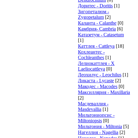
Доритес - Doritis
[1]
Зигопеталюм -
Zygopetalum
[2]
Каланта - Calanthe
[0]
Камбрия- Cambria
[6]
Катазетум - Catasetum
[1]
Каттлея - Cattleya
[18]
Кохлеантес -
Cochleanthes
[1]
Лелиокаттлея - X
Laeliocattleya
[0]
Леохилус - Leochilus
[1]
Ликаста - Lycaste
[2]
Макодес - Macodes
[0]
Максиллярия - Maxillaria
[2]
Масдеваллия -
Masdevallia
[1]
Мильтониопсис -
Miltoniopsis
[0]
Мильтония - Miltonia
[5]
Нагеллия - Nagellia
[2]