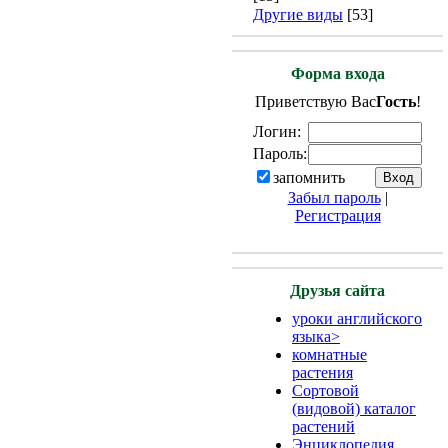
Другие виды
[53]
Форма входа
Приветствую Вас
Гость
!
Логин:
Пароль:
запомнить
Забыл пароль
|
Регистрация
Друзья сайта
уроки английского
языкa>
комнатные
растения
Сортовой
(видовой) каталог
растений
Энциклопедия