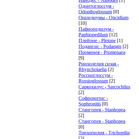
Нанодес - Nanodes
[1]
Одонтоглоссум -
Odonthoglossum
[0]
Онцидиумы - Oncidium
[10]
Пафиопедилум -
Paphiopedilum
[12]
Плейоне - Pleione
[1]
Подангис - Рodangis
[2]
Променея - Promenaea
[9]
Ринхолелия сизая -
Rhyncholaelia
[2]
Россиоглоссум -
Rossioglossum
[2]
Саркохилус - Sarcochilus
[2]
Софронитис -
Sophronitis
[0]
Стангопея - Stanhopea
[2]
Стангопея - Stanhopea
[0]
Трихопилия - Тrichopilia
[2]