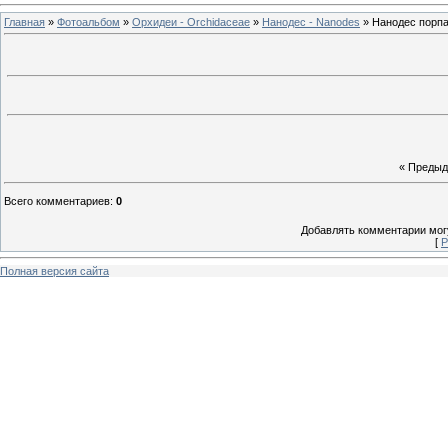
Главная
»
Фотоальбом
»
Орхидеи - Orchidaceae
»
Нанодес - Nanodes
» Нанодес порпа
« Преды
Всего комментариев
:
0
Добавлять комментарии могу
[
Р
Полная версия сайта