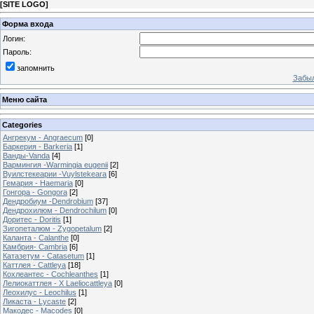
[
SITE LOGO
]
Форма входа
Логин:
Пароль:
запомнить
Забыл
Меню сайта
Categories
Ангрекум - Angraecum
[0]
Баркерия - Barkeria
[1]
Ванды-Vanda
[4]
Вармингия -Warmingia eugenii
[2]
Вуилстекеарии -Vuylstekeara
[6]
Гемария - Haemaria
[0]
Гонгора - Gongora
[2]
Дендробиум -Dendrobium
[37]
Дендрохилюм - Dendrochilum
[0]
Доритес - Doritis
[1]
Зигопеталюм - Zygopetalum
[2]
Каланта - Calanthe
[0]
Камбрия- Cambria
[6]
Катазетум - Catasetum
[1]
Каттлея - Cattleya
[18]
Кохлеантес - Cochleanthes
[1]
Лелиокаттлея - X Laeliocattleya
[0]
Леохилус - Leochilus
[1]
Ликаста - Lycaste
[2]
Макодес - Macodes
[0]