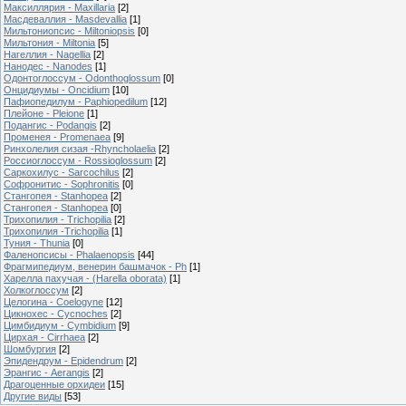
Максиллярия - Maxillaria
[2]
Масдеваллия - Masdevallia
[1]
Мильтониопсис - Miltoniopsis
[0]
Мильтония - Miltonia
[5]
Нагеллия - Nagellia
[2]
Нанодес - Nanodes
[1]
Одонтоглоссум - Odonthoglossum
[0]
Онцидиумы - Oncidium
[10]
Пафиопедилум - Paphiopedilum
[12]
Плейоне - Pleione
[1]
Подангис - Рodangis
[2]
Променея - Promenaea
[9]
Ринхолелия сизая -Rhyncholaelia
[2]
Россиоглоссум - Rossioglossum
[2]
Саркохилус - Sarcochilus
[2]
Софронитис - Sophronitis
[0]
Стангопея - Stanhopea
[2]
Стангопея - Stanhopea
[0]
Трихопилия - Тrichopilia
[2]
Трихопилия -Trichopilia
[1]
Туния - Thunia
[0]
Фаленопсисы - Phalaenopsis
[44]
Фрагмипедиум, венерин башмачок - Ph
[1]
Харелла пахучая - (Harella oborata)
[1]
Холкоглоссум
[2]
Целогина - Coelogyne
[12]
Цикнохес - Cycnoches
[2]
Цимбидиум - Cymbidium
[9]
Цирхая - Cirrhaea
[2]
Шомбургия
[2]
Эпидендрум - Epidendrum
[2]
Эрангис - Aerangis
[2]
Драгоценные орхидеи
[15]
Другие виды
[53]