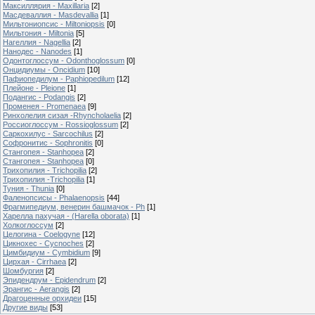
Максиллярия - Maxillaria
[2]
Масдеваллия - Masdevallia
[1]
Мильтониопсис - Miltoniopsis
[0]
Мильтония - Miltonia
[5]
Нагеллия - Nagellia
[2]
Нанодес - Nanodes
[1]
Одонтоглоссум - Odonthoglossum
[0]
Онцидиумы - Oncidium
[10]
Пафиопедилум - Paphiopedilum
[12]
Плейоне - Pleione
[1]
Подангис - Рodangis
[2]
Променея - Promenaea
[9]
Ринхолелия сизая -Rhyncholaelia
[2]
Россиоглоссум - Rossioglossum
[2]
Саркохилус - Sarcochilus
[2]
Софронитис - Sophronitis
[0]
Стангопея - Stanhopea
[2]
Стангопея - Stanhopea
[0]
Трихопилия - Тrichopilia
[2]
Трихопилия -Trichopilia
[1]
Туния - Thunia
[0]
Фаленопсисы - Phalaenopsis
[44]
Фрагмипедиум, венерин башмачок - Ph
[1]
Харелла пахучая - (Harella oborata)
[1]
Холкоглоссум
[2]
Целогина - Coelogyne
[12]
Цикнохес - Cycnoches
[2]
Цимбидиум - Cymbidium
[9]
Цирхая - Cirrhaea
[2]
Шомбургия
[2]
Эпидендрум - Epidendrum
[2]
Эрангис - Aerangis
[2]
Драгоценные орхидеи
[15]
Другие виды
[53]