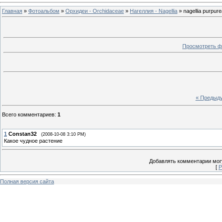
Главная
»
Фотоальбом
»
Орхидеи - Orchidaceae
»
Нагеллия - Nagellia
» nagellia purpure
Просмотреть ф
« Предыд
Всего комментариев
:
1
1
Constan32
(2008-10-08 3:10 PM)
Какое чудное растение
Добавлять комментарии могу
[
Р
Полная версия сайта