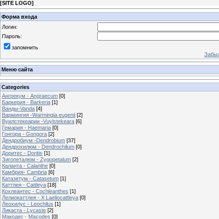
[
SITE LOGO
]
Форма входа
Логин:
Пароль:
запомнить
Забыл
Меню сайта
Categories
Ангрекум - Angraecum
[0]
Баркерия - Barkeria
[1]
Ванды-Vanda
[4]
Вармингия -Warmingia eugenii
[2]
Вуилстекеарии -Vuylstekeara
[6]
Гемария - Haemaria
[0]
Гонгора - Gongora
[2]
Дендробиум -Dendrobium
[37]
Дендрохилюм - Dendrochilum
[0]
Доритес - Doritis
[1]
Зигопеталюм - Zygopetalum
[2]
Каланта - Calanthe
[0]
Камбрия- Cambria
[6]
Катазетум - Catasetum
[1]
Каттлея - Cattleya
[18]
Кохлеантес - Cochleanthes
[1]
Лелиокаттлея - X Laeliocattleya
[0]
Леохилус - Leochilus
[1]
Ликаста - Lycaste
[2]
Макодес - Macodes
[0]