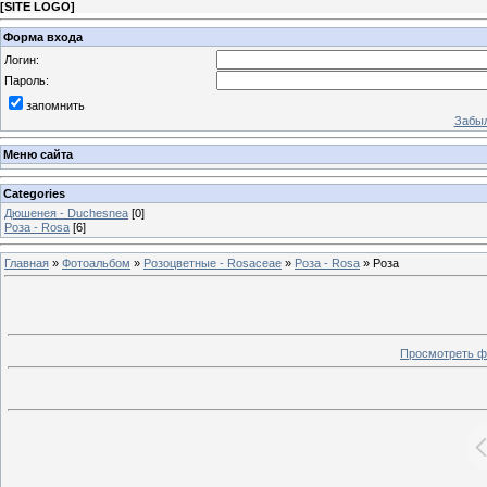
[
SITE LOGO
]
Форма входа
Логин:
Пароль:
запомнить
Забыл
Меню сайта
Categories
Дюшенея - Duchesnea
[0]
Роза - Rosa
[6]
Главная
»
Фотоальбом
»
Розоцветные - Rosaceae
»
Роза - Rosa
» Роза
Просмотреть ф