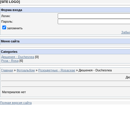
[
SITE LOGO
]
Форма входа
Логин:
Пароль:
запомнить
Забыл
Меню сайта
Categories
Дюшенея - Duchesnea
[0]
Роза - Rosa
[6]
Главная
»
Фотоальбом
»
Розоцветные - Rosaceae
» Дюшенея - Duchesnea
Дю
Материалов нет
Полная версия сайта