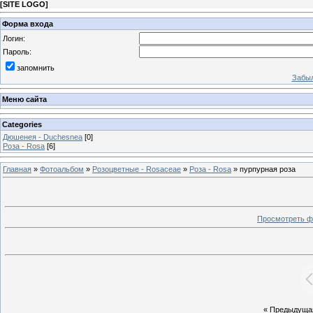
[
SITE LOGO
]
Форма входа
Логин:
Пароль:
запомнить
Забыл
Меню сайта
Categories
Дюшенея - Duchesnea
[0]
Роза - Rosa
[6]
Главная
»
Фотоальбом
»
Розоцветные - Rosaceae
»
Роза - Rosa
» пурпурная роза
Просмотреть ф
« Предыдуща