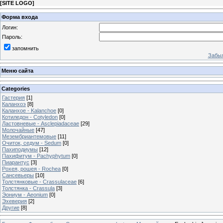
[
SITE LOGO
]
Форма входа
Логин:
Пароль:
запомнить
Забыл
Меню сайта
Categories
Гастерия
[1]
Каланхоэ
[8]
Каланхое - Kalanchoe
[0]
Котиледон - Cotyledon
[0]
Ластовневые - Asclepiadaceae
[29]
Молочайные
[47]
Мезембриантемовые
[11]
Очиток, седум - Sedum
[0]
Пахиподиумы
[12]
Пахифитум - Pachyphytum
[0]
Пиарантус
[3]
Рохея, рошея - Rochea
[0]
Сансевьеры
[10]
Толстянковые - Crassulaceae
[6]
Толстянка - Crassula
[3]
Эониум - Aeonium
[0]
Эхеверия
[2]
Другие
[8]