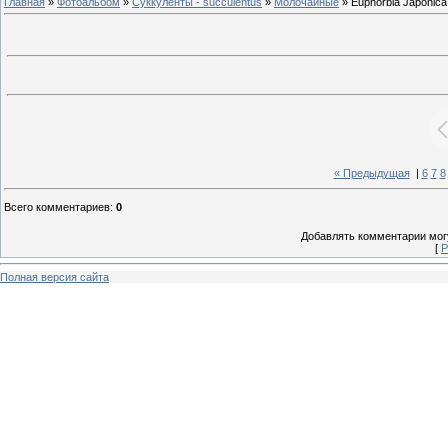
Главная
»
Фотоальбом
»
Суккуленты - succulentus
»
Молочайные
» Euphorbia Japonica
« Предыдущая
|
6
7
8
Всего комментариев
:
0
Добавлять комментарии могу
[
Р
Полная версия сайта