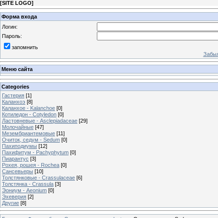
[
SITE LOGO
]
Форма входа
Логин:
Пароль:
запомнить
Забыл
Меню сайта
Categories
Гастерия
[1]
Каланхоэ
[8]
Каланхое - Kalanchoe
[0]
Котиледон - Cotyledon
[0]
Ластовневые - Asclepiadaceae
[29]
Молочайные
[47]
Мезембриантемовые
[11]
Очиток, седум - Sedum
[0]
Пахиподиумы
[12]
Пахифитум - Pachyphytum
[0]
Пиарантус
[3]
Рохея, рошея - Rochea
[0]
Сансевьеры
[10]
Толстянковые - Crassulaceae
[6]
Толстянка - Crassula
[3]
Эониум - Aeonium
[0]
Эхеверия
[2]
Другие
[8]