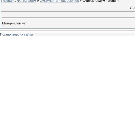
Главная
»
Фотоальбом
»
Суккуленты - succulentus
» Очиток, седум - Sedum
Очи
Материалов нет
Полная версия сайта