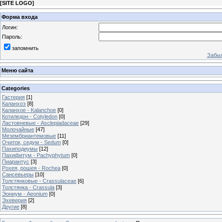
[
SITE LOGO
]
Форма входа
Логин:
Пароль:
запомнить
Забыл
Меню сайта
Categories
Гастерия
[1]
Каланхоэ
[8]
Каланхое - Kalanchoe
[0]
Котиледон - Cotyledon
[0]
Ластовневые - Asclepiadaceae
[29]
Молочайные
[47]
Мезембриантемовые
[11]
Очиток, седум - Sedum
[0]
Пахиподиумы
[12]
Пахифитум - Pachyphytum
[0]
Пиарантус
[3]
Рохея, рошея - Rochea
[0]
Сансевьеры
[10]
Толстянковые - Crassulaceae
[6]
Толстянка - Crassula
[3]
Эониум - Aeonium
[0]
Эхеверия
[2]
Другие
[8]