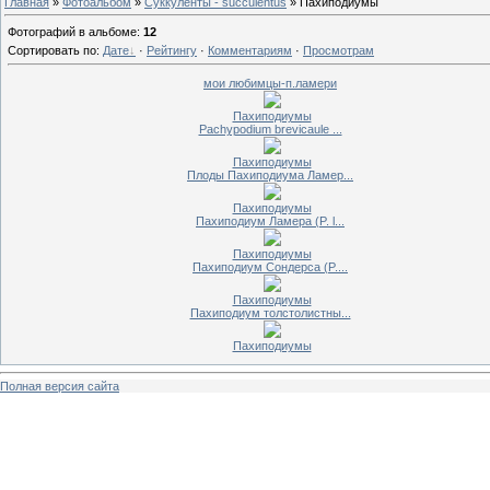
Главная
»
Фотоальбом
»
Суккуленты - succulentus
» Пахиподиумы
Фотографий в альбоме
:
12
Сортировать по
:
Дате
·
Рейтингу
·
Комментариям
·
Просмотрам
мои любимцы-п.ламери
Пахиподиумы
Pachypodium brevicaule ...
Пахиподиумы
Плоды Пахиподиума Ламер...
Пахиподиумы
Пахиподиум Ламера (P. l...
Пахиподиумы
Пахиподиум Сондерса (P....
Пахиподиумы
Пахиподиум толстолистны...
Пахиподиумы
Полная версия сайта