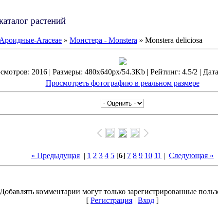
каталог растений
Ароидные-Araceae
»
Монстера - Monstera
» Monstera deliciosa
смотров: 2016 | Размеры: 480x640px/54.3Kb | Рейтинг: 4.5/2 | Дата
Просмотреть фотографию в реальном размере
« Предыдущая
|
1
2
3
4
5
[
6
]
7
8
9
10
11
|
Следующая »
Добавлять комментарии могут только зарегистрированные польз
[
Регистрация
|
Вход
]