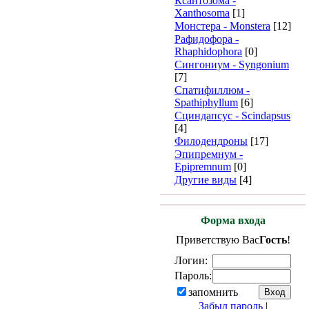
Ксантозома -
Xanthosoma
[1]
Монстера - Monstera
[12]
Рафидофора -
Rhaphidophora
[0]
Сингониум - Syngonium
[7]
Спатифиллюм -
Spathiphyllum
[6]
Сциндапсус - Scindapsus
[4]
Филодендроны
[17]
Эпипремнум -
Epipremnum
[0]
Другие виды
[4]
Форма входа
Приветствую Вас
Гость
!
Логин:
Пароль:
запомнить
Забыл пароль
|