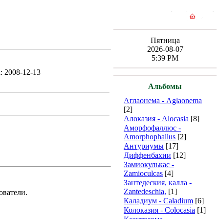
Пятница
2026-08-07
5:39 PM
: 2008-12-13
Альбомы
Аглаонема - Aglaonema
[2]
Алоказия - Alocasia
[8]
Аморфофаллюс -
Amorphophallus
[2]
Антуриумы
[17]
Диффенбахии
[12]
Замиокулькас -
Zamioculcas
[4]
Зантедеския, калла -
Zantedeschia,
[1]
ователи.
Каладиум - Caladium
[6]
Колоказия - Colocasia
[1]