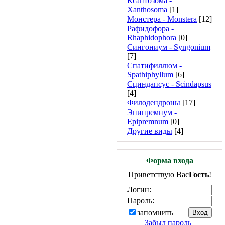
Ксантозома -
Xanthosoma
[1]
Монстера - Monstera
[12]
Рафидофора -
Rhaphidophora
[0]
Сингониум - Syngonium
[7]
Спатифиллюм -
Spathiphyllum
[6]
Сциндапсус - Scindapsus
[4]
Филодендроны
[17]
Эпипремнум -
Epipremnum
[0]
Другие виды
[4]
Форма входа
Приветствую Вас
Гость
!
Логин:
Пароль:
запомнить
Забыл пароль
|