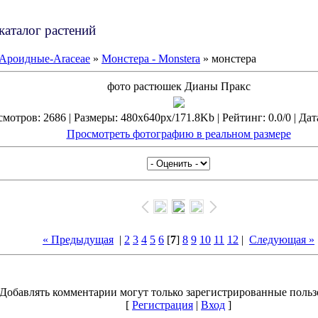
каталог растений
Ароидные-Araceae
»
Монстера - Monstera
» монстера
фото растюшек Дианы Пракс
мотров: 2686 | Размеры: 480x640px/171.8Kb | Рейтинг: 0.0/0 | Дат
Просмотреть фотографию в реальном размере
« Предыдущая
|
2
3
4
5
6
[
7
]
8
9
10
11
12
|
Следующая »
Добавлять комментарии могут только зарегистрированные польз
[
Регистрация
|
Вход
]