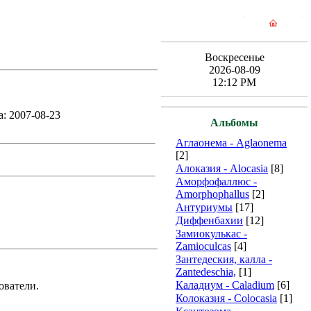
Воскресенье
2026-08-09
12:12 PM
а: 2007-08-23
Альбомы
Аглаонема - Aglaonema
[2]
Алоказия - Alocasia
[8]
Аморфофаллюс -
Amorphophallus
[2]
Антуриумы
[17]
Диффенбахии
[12]
Замиокулькас -
Zamioculcas
[4]
Зантедеския, калла -
Zantedeschia,
[1]
Каладиум - Caladium
[6]
ователи.
Колоказия - Colocasia
[1]