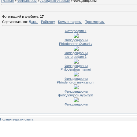
Главная
»
Фотоальбом
»
Ароидные-Araceae
» Филодендроны
Фотографий в альбоме
:
17
Сортировать по
:
Дате
·
Рейтингу
·
Комментариям
·
Просмотрам
Фотография 1
Филодендроны
Philodendron /Xanadu/
Филодендроны
Фотография 1
Филодендроны
Philodendron mamei
Филодендроны
Philodendron mexicanum
Филодендроны
филодендрон ауритум
Филодендроны
Полная версия сайта