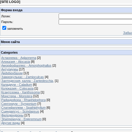
[
SITE LOGO
]
Форма входа
Логин:
Пароль:
запомнить
Забыл
Меню сайта
Categories
Аглаонема - Aglaonema
[2]
Алоказия - Alocasia
[8]
Аморфофаллюс - Amorphophallus
[2]
Антуриумы
[17]
Диффенбахии
[12]
Замиокулькас - Zamioculcas
[4]
Зантедеския, калла - Zantedeschia,
[1]
Каладиум - Caladium
[6]
Колоказия - Colocasia
[1]
Ксантозома - Xanthosoma
[1]
Монстера - Monstera
[12]
Рафидофора - Rhaphidophora
[0]
Сингониум - Syngonium
[7]
Спатифиллюм - Spathiphyllum
[6]
Сциндапсус - Scindapsus
[4]
Филодендроны
[17]
Эпипремнум - Epipremnum
[0]
Другие виды
[4]