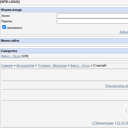
[
SITE LOGO
]
Форма входа
Логин:
Пароль:
запомнить
Забыл
Меню сайта
Categories
Фикус - Ficus
[109]
Главная
»
Фотоальбом
»
Тутовые - Moraceae
»
Фикус - Ficus
» Старлайт
Просмотреть ф
« Предыдущая
|
23
24
2