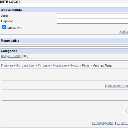
[
SITE LOGO
]
Форма входа
Логин:
Пароль:
запомнить
Забыл
Меню сайта
Categories
Фикус - Ficus
[109]
Главная
»
Фотоальбом
»
Тутовые - Moraceae
»
Фикус - Ficus
» Амстел Голд
Просмотреть ф
« Предыдущая
|
19
20
2