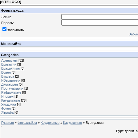
[
SITE LOGO
]
Форма входа
Логин:
Пароль:
запомнить
Забыл
Меню сайта
Categories
Адениумы
[32]
Бригамии
[3]
Брахихитон
[0]
Бовея
[3]
Бурзера
[2]
Ибервиллия
[0]
Диоскорея
[0]
Портулакария
[1]
Рафионакме
[0]
Ипомея
[1]
Каудексные
[78]
Ункарина
[4]
Фокея
[2]
Ятрофа
[6]
Главная
»
Фотоальбом
»
Каудексные
»
Каудексные
» Бурт-дэвии
Бурт-дэвии. а