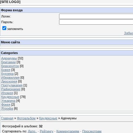
[
SITE LOGO
]
Форма входа
Логин:
Пароль:
запомнить
Забыл
Меню сайта
Categories
Адениумы
[32]
Бригамии
[3]
Брахихитон
[0]
Бовея
[3]
Бурзера
[2]
Ибервиллия
[0]
Диоскорея
[0]
Портулакария
[1]
Рафионакме
[0]
Ипомея
[1]
Каудексные
[78]
Ункарина
[4]
Фокея
[2]
Ятрофа
[6]
Главная
»
Фотоальбом
»
Каудексные
» Адениумы
Фотографий в альбоме
:
32
Сортировать по
:
Дате
·
Рейтингу
·
Комментариям
·
Просмотрам