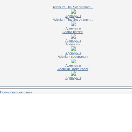
Adenium Thai Socotranum...
Адениумы
Adenium Thai Socotranum...
Адениумы
Adenia perrieri
Адениумы
Adenia sp.
Адениумы
Adenium socotranum
Адениумы
Adenium Harry Potter
Адениумы
Полная версия сайта