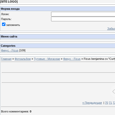
[
SITE LOGO
]
Форма входа
Логин:
Пароль:
запомнить
Забыл
Меню сайта
Categories
Фикус - Ficus
[109]
Главная
»
Фотоальбом
»
Тутовые - Moraceae
»
Фикус - Ficus
» Ficus benjamina cv."Сurl
« Предыдущая
|
70
71
7
Всего комментариев
:
0