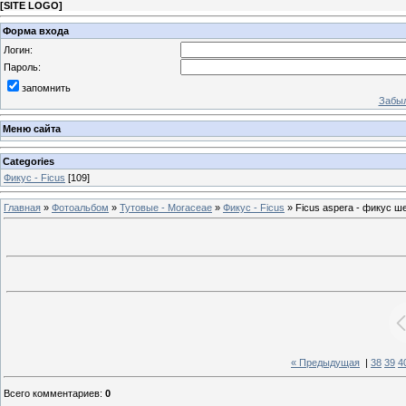
[
SITE LOGO
]
Форма входа
Логин:
Пароль:
запомнить
Забыл
Меню сайта
Categories
Фикус - Ficus
[109]
Главная
»
Фотоальбом
»
Тутовые - Moraceae
»
Фикус - Ficus
» Ficus aspera - фикус 
« Предыдущая
|
38
39
4
Всего комментариев
:
0