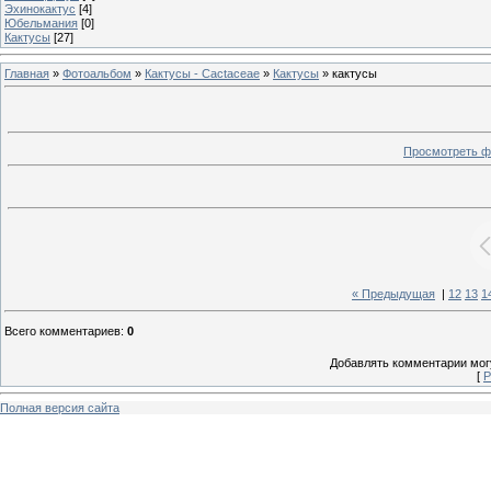
Эхинокактус
[4]
Юбельмания
[0]
Кактусы
[27]
Главная
»
Фотоальбом
»
Кактусы - Cactaceae
»
Кактусы
» кактусы
Просмотреть ф
« Предыдущая
|
12
13
1
Всего комментариев
:
0
Добавлять комментарии могу
[
Р
Полная версия сайта