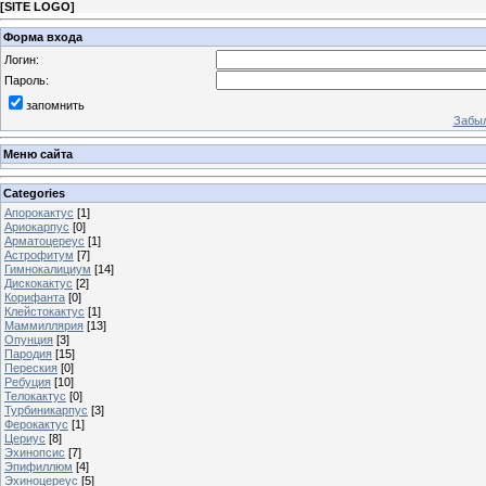
[
SITE LOGO
]
Форма входа
Логин:
Пароль:
запомнить
Забыл
Меню сайта
Categories
Апорокактус
[1]
Ариокарпус
[0]
Арматоцереус
[1]
Астрофитум
[7]
Гимнокалициум
[14]
Дискокактус
[2]
Корифанта
[0]
Клейстокактус
[1]
Маммиллярия
[13]
Опунция
[3]
Пародия
[15]
Переския
[0]
Ребуция
[10]
Телокактус
[0]
Турбиникарпус
[3]
Ферокактус
[1]
Цериус
[8]
Эхинопсис
[7]
Эпифиллюм
[4]
Эхиноцереус
[5]