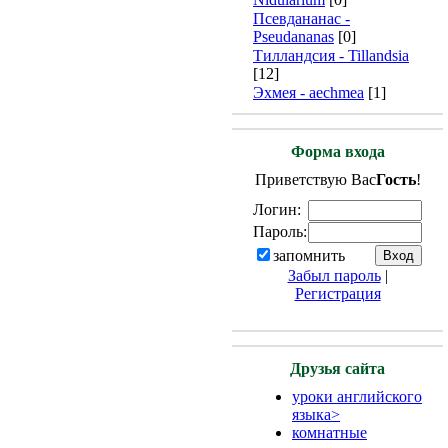
Псевдананас -
Pseudananas
[0]
Тилландсия - Tillandsia
[12]
Эхмея - aechmea
[1]
Форма входа
Приветствую Вас
Гость
!
Логин:
Пароль:
запомнить
Забыл пароль
|
Регистрация
Друзья сайта
уроки английского
языкa>
комнатные