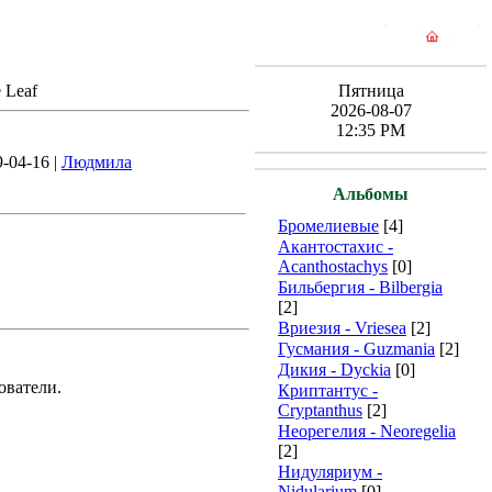
 Leaf
Пятница
2026-08-07
12:35 PM
9-04-16 |
Людмила
Альбомы
Бромелиевые
[4]
Акантостахис -
Acanthostachys
[0]
Бильбергия - Bilbergia
[2]
Вриезия - Vriesea
[2]
Гусмания - Guzmania
[2]
Дикия - Dyckia
[0]
ователи.
Криптантус -
Cryptanthus
[2]
Неорегелия - Neoregelia
[2]
Нидуляриум -
Nidularium
[0]