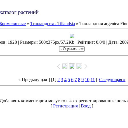
каталог растений
Бромелиевые
»
Тилландсия - Tillandsia
» Тилландсия argentea Fine
в: 1928 | Размеры: 500x375px/57.2Kb | Рейтинг: 0.0/0 | Дата: 200
« Предыдущая
| [
1
]
2
3
4
5
6
7
8
9
10
11
|
Следующая »
Добавлять комментарии могут только зарегистрированные польз
[
Регистрация
|
Вход
]